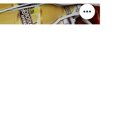
POSM ПРОДУКЦИЯ
Производство POSM материалов заводского
качества.
ПЕЧАТЬ НА ВСЕМ
promojet.kz – Рекламно-производственное
объединение.